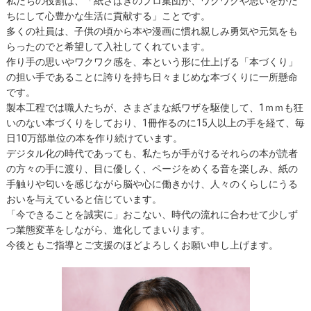
私たちの役割は、「紙さばきのプロ集団が、ワクワクや思いをかた
ちにして心豊かな生活に貢献する」ことです。
多くの社員は、子供の頃から本や漫画に慣れ親しみ勇気や元気をも
らったのでと希望して入社してくれています。
作り手の思いやワクワク感を、本という形に仕上げる「本づくり」
の担い手であることに誇りを持ち日々まじめな本づくりに一所懸命
です。
製本工程では職人たちが、さまざまな紙ワザを駆使して、1ｍｍも狂
いのない本づくりをしており、1冊作るのに15人以上の手を経て、毎
日10万部単位の本を作り続けています。
デジタル化の時代であっても、私たちが手がけるそれらの本が読者
の方々の手に渡り、目に優しく、ページをめくる音を楽しみ、紙の
手触りや匂いを感じながら脳や心に働きかけ、人々のくらしにうる
おいを与えていると信じています。
「今できることを誠実に」おこない、時代の流れに合わせて少しず
つ業態変革をしながら、進化してまいります。
今後ともご指導とご支援のほどよろしくお願い申し上げます。